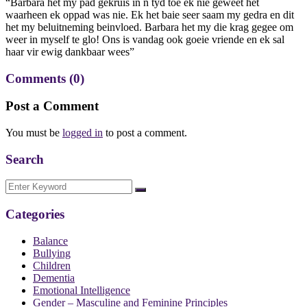
“Barbara het my pad gekruis in n tyd toe ek nie geweet het
waarheen ek oppad was nie. Ek het baie seer saam my gedra en dit
het my beluitneming beinvloed. Barbara het my die krag gegee om
weer in myself te glo! Ons is vandag ook goeie vriende en ek sal
haar vir ewig dankbaar wees”
Comments
(0)
Post a Comment
You must be
logged in
to post a comment.
Search
Categories
Balance
Bullying
Children
Dementia
Emotional Intelligence
Gender – Masculine and Feminine Principles