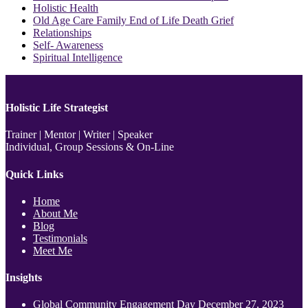
Holistic Health
Old Age Care Family End of Life Death Grief
Relationships
Self- Awareness
Spiritual Intelligence
Holistic Life Strategist
Trainer | Mentor | Writer | Speaker
Individual, Group Sessions & On-Line
Quick Links
Home
About Me
Blog
Testimonials
Meet Me
Insights
Global Community Engagement Day
December 27, 2023